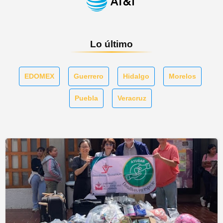
Lo último
EDOMEX
Guerrero
Hidalgo
Morelos
Puebla
Veracruz