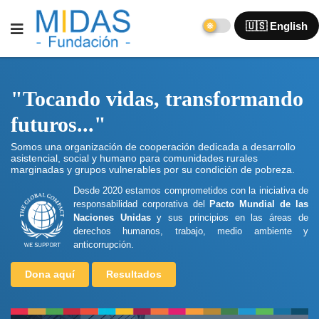
🇺🇸 English
"Tocando vidas, transformando
futuros..."
Somos una organización de cooperación dedicada a desarrollo
asistencial, social y humano para comunidades rurales
marginadas y grupos vulnerables por su condición de pobreza.
Desde 2020 estamos comprometidos con la iniciativa de
responsabilidad corporativa del
Pacto Mundial de las
Naciones Unidas
y sus principios en las áreas de
derechos humanos, trabajo, medio ambiente y
anticorrupción.
Dona aquí
Resultados