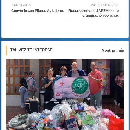
ANTIGUOS
MÁS RECIENTES
Convenio con Pilotos Aviadores
Reconocimiento JAPEM como
ter
atsa
organización donante.
pp
TAL VEZ TE INTERESE
Mostrar más