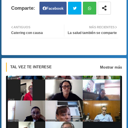
Facebook
Twit
Wh
ANTIGUOS
MÁS RECIENTES
Catering con causa
La salud también se comparte
ter
atsa
pp
TAL VEZ TE INTERESE
Mostrar más